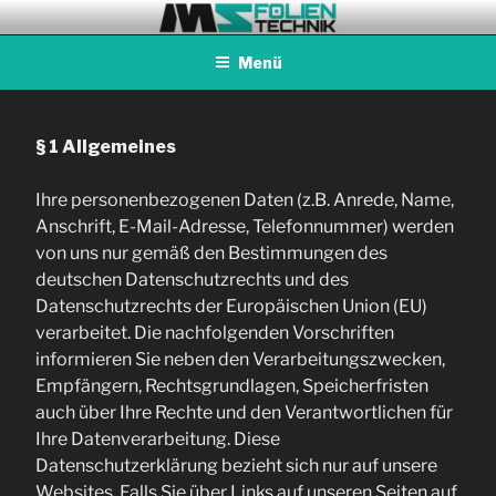
Zum
MS FOLIENTECHNIK
Alles rund um Werbetechnik
Inhalt
Menü
springen
§ 1 Allgemeines
Ihre personenbezogenen Daten (z.B. Anrede, Name,
Anschrift, E-Mail-Adresse, Telefonnummer) werden
von uns nur gemäß den Bestimmungen des
deutschen Datenschutzrechts und des
Datenschutzrechts der Europäischen Union (EU)
verarbeitet. Die nachfolgenden Vorschriften
informieren Sie neben den Verarbeitungszwecken,
Empfängern, Rechtsgrundlagen, Speicherfristen
auch über Ihre Rechte und den Verantwortlichen für
Ihre Datenverarbeitung. Diese
Datenschutzerklärung bezieht sich nur auf unsere
Websites. Falls Sie über Links auf unseren Seiten auf